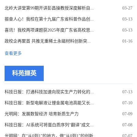
北岭大讲堂第99期开讲彭昌操教授深度解析自...
03-27
振奋人心！我校在第十九届广东省科普作品创...
03-13
喜讯！我校两项课题获2025年度广东省高校思...
03-13
政校企再聚首 共推无重稀土永磁材料创新突...
01-16
查看更多
科苑撷英
科技日报：打通科技加速向现实生产力转化的...
07-13
科技日报：新型电解液让锂金属电池高能又长...
07-10
光明网：发展数智经济 培育新质生产力
07-09
科技日报：AI系统可将蛋白质序列“翻译”成文...
07-08
光明网：在“从0到1”的地方，做“从0到1”的创新
07-07